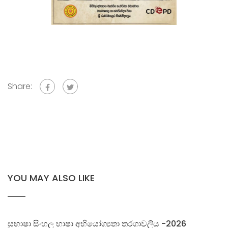
Share:
YOU MAY ALSO LIKE
සුභාෂා සිංහල භාෂා අභියෝග්‍යතා තරගාවලිය -2026