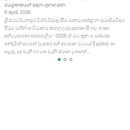
ජයග්‍රාහකයන් සඳහා ශුභාශංසන
6 April, 2026
ශ්‍රී ජයවර්ධනපුර විශ්වවිද්‍යාලයීය මානවශාස්ත්‍ර හා සමාජීයවිද්‍යා
පීඨය මගින් සංවිධානය කරනු ලැබූ සුභාෂා සිංහල භාෂා
අභියෝග්‍යතා තරගාවලිය -2026 හි වට තුන ම සාර්ථක
අන්දමින් අවසන් වූ අතර එහි අවසාන වටයේ දී දස්කම් පා
පළමු, දෙ වැනි හා තෙ වැනි ස්ථාන ලබාගත් …