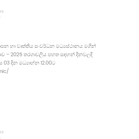
es
S
්‍යාපන හා වෘත්තිය සංවර්ධන මධ්‍යස්ථානය මගින්
තාව – 2025 තරගාවලිය පහත සඳහන් දිනවලදි
 03 දින මධ්‍යාහ්න 12.00ට
mic/
es
S