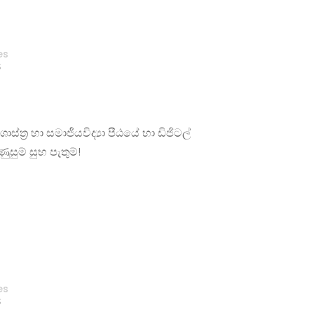
es
S
්‍ර හා සමාජීයවිද්‍යා පීඨයේ හා ඩිජිටල්
සුම් සුභ පැතුම්!
es
S