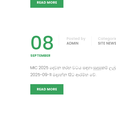
READ MORE
08
Posted by
Categori
ADMIN
SITE NEW
SEPTEMBER
MIC 2025 දෙවන තරඟ වටය සඳහා සුදුසුකම් ල
2025-09-11 මද්‍යහ්න 12ට ආරම්භ වේ.
READ MORE