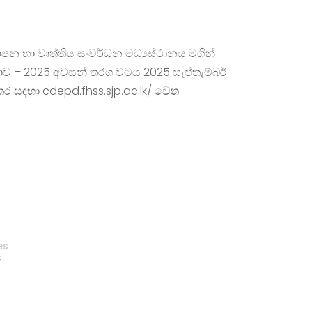
්‍යාපන හා වෘත්තිය සංවර්ධන මධ්‍යස්ථානය මගින්
තාව – 2025 අවසන් තරග වටය 2025 සැප්තැම්බර්
ස්තර සඳහා cdepd.fhss.sjp.ac.lk/ වෙත
es
S