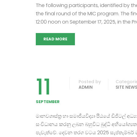
The following participants, identified by t
the final round of the MIC program. The fi
12:00 noon on September 17, 2025, in the Pr
READ MORE
11
Posted by
Categori
ADMIN
SITE NEW
SEPTEMBER
මානවශාස්ත්‍ර හා සමාජීයවිද්‍යා පීඨයේ ඩිජිටල් අධ
සංවිධානය කරනු ලබන බහුවිධ බුද්ධි අභියෝග්‍ය
පැවැත්වේ. දෙවන තරග වටය 2025 සැප්තැම්බර් මස