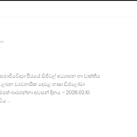
es
S
 සමාජීයවිද්‍යා පීඨයේ ඩිජිටල් අධ්‍යාපන හා වෘත්තිය
ු ලබන ව්‍යවහාරික දෙමළ භාෂා ඩිප්ලෝමා
ම්පත් බාරගන්නා අවසන් දිනය – 2026.02.10.
විය …