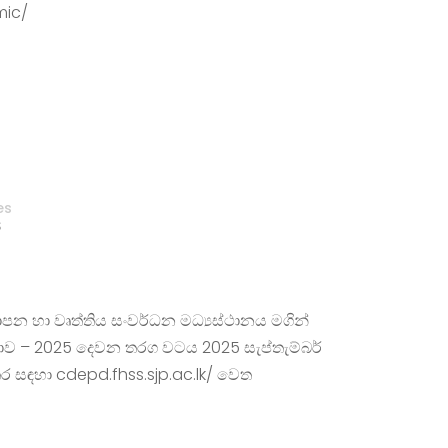
mic/
es
S
්‍යාපන හා වෘත්තිය සංවර්ධන මධ්‍යස්ථානය මගින්
තාව – 2025 දෙවන තරග වටය 2025 සැප්තැම්බර්
ස්තර සඳහා cdepd.fhss.sjp.ac.lk/ වෙත