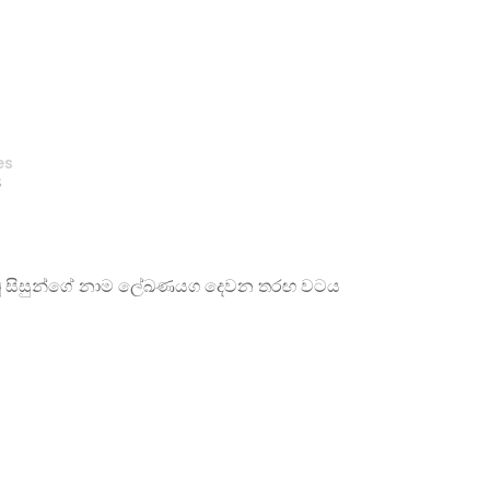
es
S
ැබූ සිසුන්ගේ නාම ලේඛණයග දෙවන තරඟ වටය