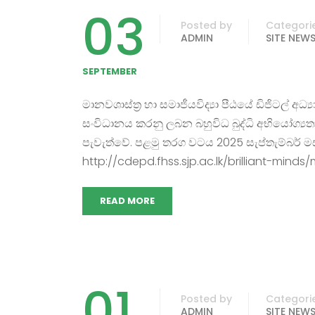
03
Posted by
Categori
ADMIN
SITE NEW
SEPTEMBER
මානවශාස්ත්‍ර හා සමාජීයවිද්‍යා පීඨයේ ඩිජිටල් අධ
සංවිධානය කරනු ලබන බහුවිධ බුද්ධි අභියෝග්‍ය
පැවැත්වේ. පළමු තරග වටය 2025 සැප්තැම්බර් මස
http://cdepd.fhss.sjp.ac.lk/brilliant-minds/
READ MORE
01
Posted by
Categori
ADMIN
SITE NEW