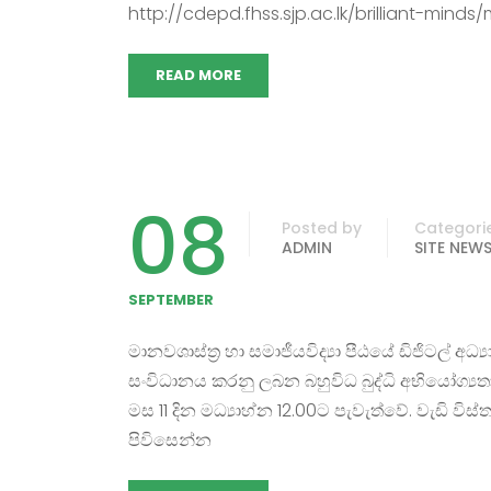
http://cdepd.fhss.sjp.ac.lk/brilliant-minds/
READ MORE
08
Posted by
Categori
ADMIN
SITE NEW
SEPTEMBER
මානවශාස්ත්‍ර හා සමාජීයවිද්‍යා පීඨයේ ඩිජිටල් අධ
සංවිධානය කරනු ලබන බහුවිධ බුද්ධි අභියෝග්‍ය
මස 11 දින මධ්‍යාහ්න 12.00ට පැවැත්වේ. වැඩි වි
පිවිසෙන්න