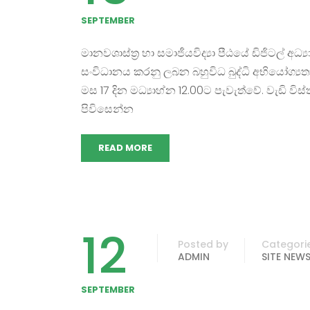
SEPTEMBER
මානවශාස්ත්‍ර හා සමාජීයවිද්‍යා පීඨයේ ඩිජිටල් අධ
සංවිධානය කරනු ලබන බහුවිධ බුද්ධි අභියෝග්‍ය
මස 17 දින මධ්‍යාහ්න 12.00ට පැවැත්වේ. වැඩි වි
පිවිසෙන්න
READ MORE
12
Posted by
Categori
ADMIN
SITE NEW
SEPTEMBER