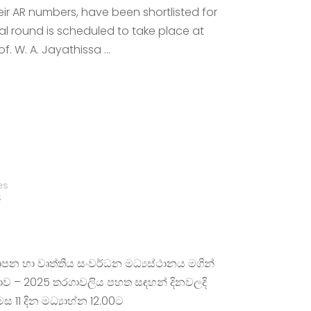
heir AR numbers, have been shortlisted for
nal round is scheduled to take place at
of. W. A. Jayathissa …
es
S
්‍යාපන හා වෘත්තිය සංවර්ධන මධ්‍යස්ථානය මගින්
තාව – 2025 තරගාවලිය පහත සඳහන් දිනවලදි
 11 දින මධ්‍යාහ්න 12.00ට