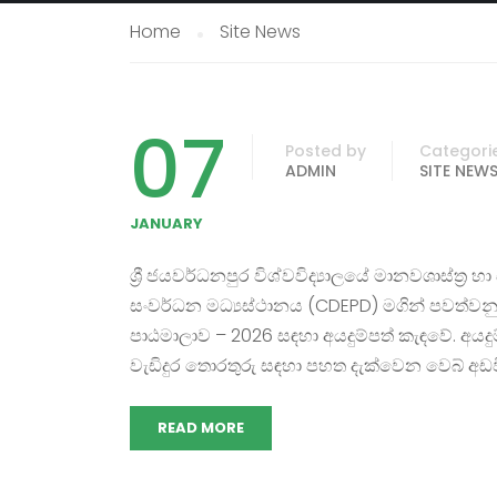
Home
Site News
07
Posted by
Categori
ADMIN
SITE NEW
JANUARY
ශ්‍රී ජයවර්ධනපුර විශ්වවිද්‍යාලයේ මානවශාස්ත්‍ර හා
සංවර්ධන මධ්‍යස්ථානය (CDEPD) මගින් පවත්වන
පාඨමාලාව – 2026 සඳහා අයදුම්පත් කැඳවේ. අයදු
වැඩිදුර තොරතුරු සඳහා පහත දැක්වෙන වෙබ් අඩ
READ MORE