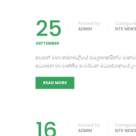
25
Posted by
Categori
ADMIN
SITE NEW
SEPTEMBER
අවසන් මහා තරඟාවලියේ ජයග්‍රාහකයින්ට මානවශාස්ත
අධ්‍යාපන හා වෘත්තිය සංවර්ධන මධ්‍යස්ථානයේ උණු
READ MORE
16
Posted by
Categori
ADMIN
SITE NEW