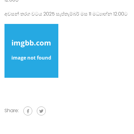
අවසන් තරග වටය 2025 සැප්තැම්බර් මස 11 මධ්‍යාහ්න 12.00ට
Share: