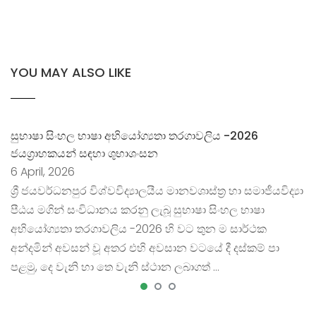
YOU MAY ALSO LIKE
සුභාෂා සිංහල භාෂා අභියෝග්‍යතා තරගාවලිය -2026
ජයග්‍රාහකයන් සඳහා ශුභාශංසන
6 April, 2026
ශ්‍රී ජයවර්ධනපුර විශ්වවිද්‍යාලයීය මානවශාස්ත්‍ර හා සමාජීයවිද්‍යා
පීඨය මගින් සංවිධානය කරනු ලැබූ සුභාෂා සිංහල භාෂා
අභියෝග්‍යතා තරගාවලිය -2026 හි වට තුන ම සාර්ථක
අන්දමින් අවසන් වූ අතර එහි අවසාන වටයේ දී දස්කම් පා
පළමු, දෙ වැනි හා තෙ වැනි ස්ථාන ලබාගත් …