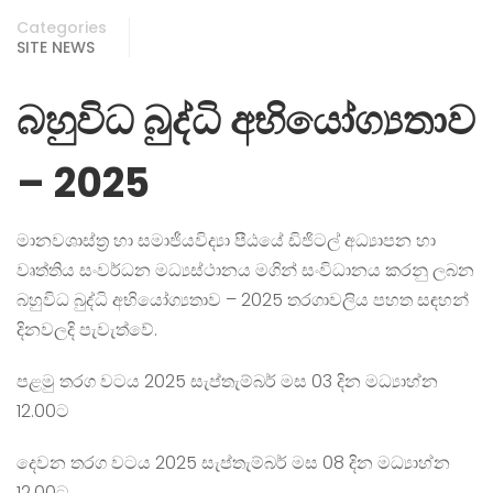
Categories
SITE NEWS
බහුවිධ බුද්ධි අභියෝග්‍යතාව
– 2025
මානවශාස්ත්‍ර හා සමාජීයවිද්‍යා පීඨයේ ඩිජිටල් අධ්‍යාපන හා
වෘත්තිය සංවර්ධන මධ්‍යස්ථානය මගින් සංවිධානය කරනු ලබන
බහුවිධ බුද්ධි අභියෝග්‍යතාව – 2025 තරගාවලිය පහත සඳහන්
දිනවලදි පැවැත්වේ.
පළමු තරග වටය 2025 සැප්තැම්බර් මස 03 දින මධ්‍යාහ්න
12.00ට
දෙවන තරග වටය 2025 සැප්තැම්බර් මස 08 දින මධ්‍යාහ්න
12.00ට