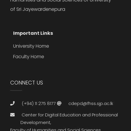
of Sri Jayewardenepura
Important Links
University Home
Faculty Home
CONNECT US
(+94) 11 275 8177
cdepd@fhss.sjp.ac.lk
Center for Digital Education and Professional
Development,
Faculty of Humanities and Social Sciences,