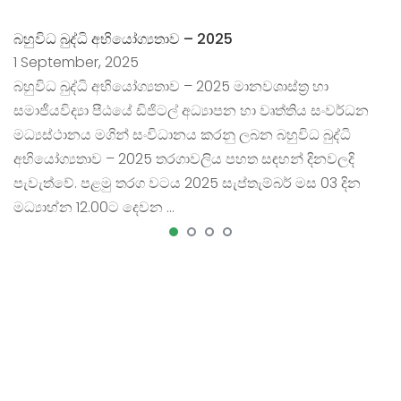
බහුවිධ බුද්ධි අභියෝග්‍යතාව – 2025
1 September, 2025
බහුවිධ බුද්ධි අභියෝග්‍යතාව – 2025 මානවශාස්ත්‍ර හා
සමාජීයවිද්‍යා පීඨයේ ඩිජිටල් අධ්‍යාපන හා වෘත්තිය සංවර්ධන
මධ්‍යස්ථානය මගින් සංවිධානය කරනු ලබන බහුවිධ බුද්ධි
අභියෝග්‍යතාව – 2025 තරගාවලිය පහත සඳහන් දිනවලදි
පැවැත්වේ. පළමු තරග වටය 2025 සැප්තැම්බර් මස 03 දින
මධ්‍යාහ්න 12.00ට දෙවන …