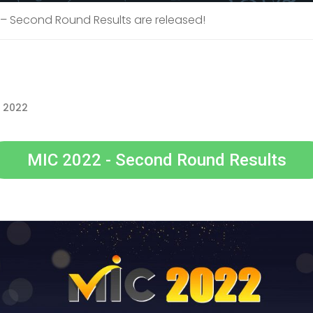
 – Second Round Results are released!
 2022
MIC 2022 - Second Round Results