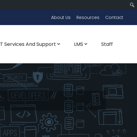
About Us
Resources
Contact
CT Services And Support
LMS
Staff