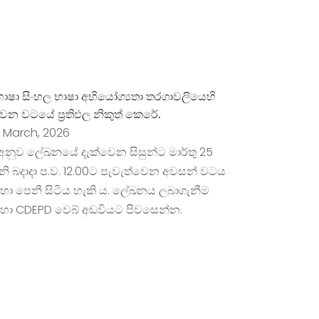
භාෂා සිංහල භාෂා අභියෝග්‍යතා තරගාවලියෙහි
වන වටයේ ප්‍රතිඵල නිකුත් කෙරේ.
 March, 2026
අනුව ලේඛනයේ දැක්වෙන සිසුන්ට මාර්තු 25
නි බදාදා ප.ව. 12.00ට පැවැත්වෙන අවසන් වටය
හා පෙනී සිටිය හැකි ය. ලේඛනය ලබාගැනීම
හා CDEPD වෙබ් අඩවියට පිවසෙන්න.