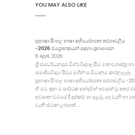
YOU MAY ALSO LIKE
සුභාෂා සිංහල භාෂා අභියෝග්‍යතා තරගාවලිය
-2026 ජයග්‍රාහකයන් සඳහා ශුභාශංසන
6 April, 2026
ශ්‍රී ජයවර්ධනපුර විශ්වවිද්‍යාලයීය මානවශාස්ත්‍ර හා
සමාජීයවිද්‍යා පීඨය මගින් සංවිධානය කරනු ලැබූ
සුභාෂා සිංහල භාෂා අභියෝග්‍යතා තරගාවලිය -2
හි වට තුන ම සාර්ථක අන්දමින් අවසන් වූ අතර එ
අවසාන වටයේ දී දස්කම් පා පළමු, දෙ වැනි හා ත
වැනි ස්ථාන ලබාගත් …