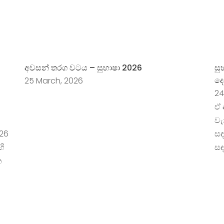
අවසන් තරග වටය​​ – සුභාෂා 2026
සු
දෙ
25 March, 2026
24
ඒ 
වැ
026
සඳ
හි
සඳ
ෙ