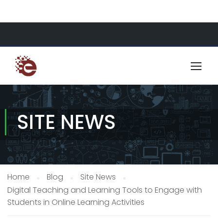
About Us
Resources
Contact
SITE NEWS
Home
Blog
Site News
Digital Teaching and Learning Tools to Engage with
Students in Online Learning Activities