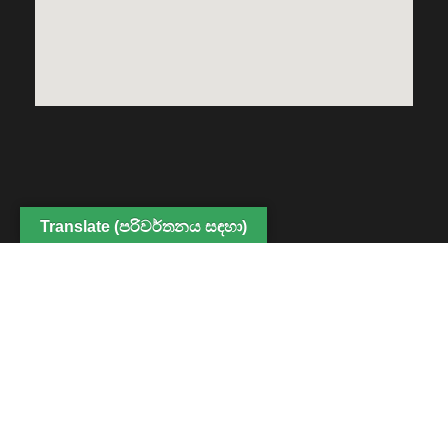
Translate (පරිවර්තනය සඳහා)
Copyright © 2022 Center for Digital Education and
Professional Development, Faculty of Humanities and
Social Sciences. All Rights Reserved
Powered By CDEPD