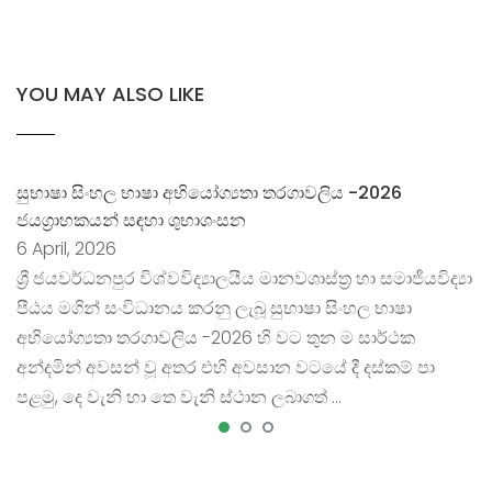
YOU MAY ALSO LIKE
සුභාෂා සිංහල භාෂා අභියෝග්‍යතා තරගාවලිය -2026
ජයග්‍රාහකයන් සඳහා ශුභාශංසන
6 April, 2026
ශ්‍රී ජයවර්ධනපුර විශ්වවිද්‍යාලයීය මානවශාස්ත්‍ර හා සමාජීයවිද්‍යා
පීඨය මගින් සංවිධානය කරනු ලැබූ සුභාෂා සිංහල භාෂා
අභියෝග්‍යතා තරගාවලිය -2026 හි වට තුන ම සාර්ථක
අන්දමින් අවසන් වූ අතර එහි අවසාන වටයේ දී දස්කම් පා
පළමු, දෙ වැනි හා තෙ වැනි ස්ථාන ලබාගත් …