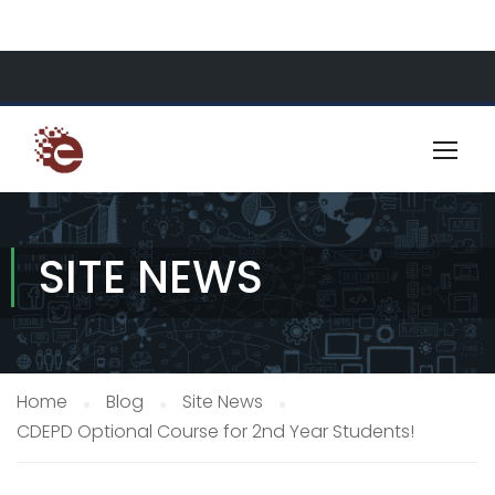
About Us
Resources
Contact
SITE NEWS
Home
Blog
Site News
CDEPD Optional Course for 2nd Year Students!