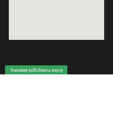
Translate (පරිවර්තනය සඳහා)
Copyright © 2022 Center for Digital Education and
Professional Development, Faculty of Humanities and
Social Sciences. All Rights Reserved
Powered By CDEPD