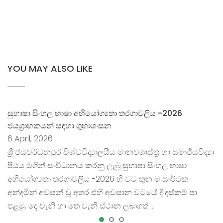
YOU MAY ALSO LIKE
සුභාෂා සිංහල භාෂා අභියෝග්‍යතා තරගාවලිය -2026
ජයග්‍රාහකයන් සඳහා ශුභාශංසන
6 April, 2026
ශ්‍රී ජයවර්ධනපුර විශ්වවිද්‍යාලයීය මානවශාස්ත්‍ර හා සමාජීයවිද්‍යා
පීඨය මගින් සංවිධානය කරනු ලැබූ සුභාෂා සිංහල භාෂා
අභියෝග්‍යතා තරගාවලිය -2026 හි වට තුන ම සාර්ථක
අන්දමින් අවසන් වූ අතර එහි අවසාන වටයේ දී දස්කම් පා
පළමු, දෙ වැනි හා තෙ වැනි ස්ථාන ලබාගත් …