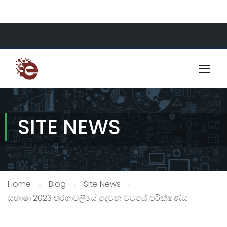
About Us
Resources
Contact
SITE NEWS
Home
Blog
Site News
සුභාෂා 2023 තරගාවලියේ දෙවන වටයේ පරීක්ෂණය