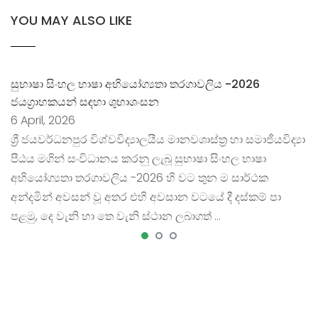
YOU MAY ALSO LIKE
සුභාෂා සිංහල භාෂා අභියෝග්‍යතා තරගාවලිය -2026
ජයග්‍රාහකයන් සඳහා ශුභාශංසන
6 April, 2026
ශ්‍රී ජයවර්ධනපුර විශ්වවිද්‍යාලයීය මානවශාස්ත්‍ර හා සමාජීයවිද්‍යා
පීඨය මගින් සංවිධානය කරනු ලැබූ සුභාෂා සිංහල භාෂා
අභියෝග්‍යතා තරගාවලිය -2026 හි වට තුන ම සාර්ථක
අන්දමින් අවසන් වූ අතර එහි අවසාන වටයේ දී දස්කම් පා
පළමු, දෙ වැනි හා තෙ වැනි ස්ථාන ලබාගත් …