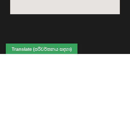
Translate (පරිවර්තනය සඳහා)
Copyright © 2022 Center for Digital Education and
Professional Development, Faculty of Humanities and
Social Sciences. All Rights Reserved
Powered By CDEPD