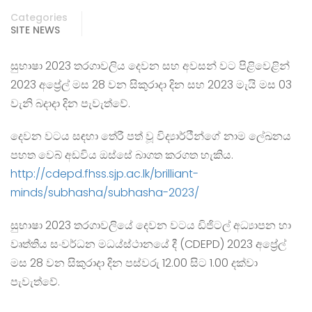
Categories
SITE NEWS
සුභාෂා 2023 තරගාවලිය දෙවන සහ අවසන් වට පිළිවෙළින්
2023 අප්‍රේල් මස 28 වන සිකුරාදා දින සහ 2023 මැයි මස 03
වැනි බදාදා දින පැවැත්වේ.
දෙවන වටය සඳහා තේරී පත් වූ විද්‍යාර්ථීන්ගේ නාම ලේඛනය
පහත වෙබ් අඩවිය ඔස්සේ බාගත කරගත හැකිය.
http://cdepd.fhss.sjp.ac.lk/brilliant-
minds/subhasha/subhasha-2023/
සුභාෂා 2023 තරගාවලියේ දෙවන වටය ඩිජිටල් අධ්‍යාපන හා
වෘත්තිය සංවර්ධන මධය්ස්ථානයේ දී (CDEPD) 2023 අප්‍රේල්
මස 28 වන සිකුරාදා දින පස්වරු 12.00 සිට 1.00 දක්වා
පැවැත්වේ.