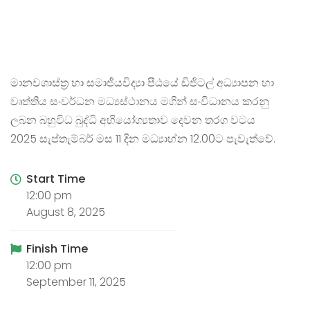
මානවශාස්ත්‍ර හා සමාජීයවිද්‍යා පීඨයේ ඩිජිටල් අධ්‍යාපන හා
වෘත්තිය සංවර්ධන මධ්‍යස්ථානය මගින් සංවිධානය කරනු
ලබන බහුවිධ බුද්ධි අභියෝග්‍යතාව දෙවන තරග වටය
2025 සැප්තැම්බර් මස 11 දින මධ්‍යාහ්න 12.00ට පැවැත්වේ.
Start Time
12:00 pm
August 8, 2025
Finish Time
12:00 pm
September 11, 2025