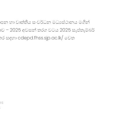
්‍යාපන හා වෘත්තිය සංවර්ධන මධ්‍යස්ථානය මගින්
තාව – 2025 අවසන් තරග වටය 2025 සැප්තැම්බර්
ස්තර සඳහා cdepd.fhss.sjp.ac.lk/ වෙත
es
S