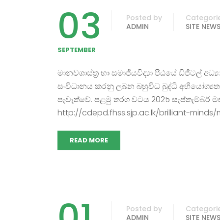
03
Posted by
Categori
ADMIN
SITE NEW
SEPTEMBER
මානවශාස්ත්‍ර හා සමාජීයවිද්‍යා පීඨයේ ඩිජිටල් අධ
සංවිධානය කරනු ලබන බහුවිධ බුද්ධි අභියෝග්‍ය
පැවැත්වේ. පළමු තරග වටය 2025 සැප්තැම්බර් මස
http://cdepd.fhss.sjp.ac.lk/brilliant-minds/
READ MORE
01
Posted by
Categori
ADMIN
SITE NEW