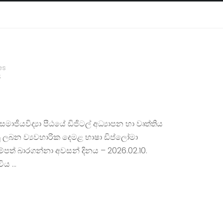
es
S
 සමාජීයවිද්‍යා පීඨයේ ඩිජිටල් අධ්‍යාපන හා වෘත්තිය
ු ලබන ව්‍යවහාරික දෙමළ භාෂා ඩිප්ලෝමා
ම්පත් බාරගන්නා අවසන් දිනය – 2026.02.10.
විය …