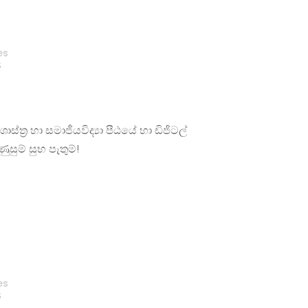
es
S
්‍ර හා සමාජීයවිද්‍යා පීඨයේ හා ඩිජිටල්
සුම් සුභ පැතුම්!
es
S