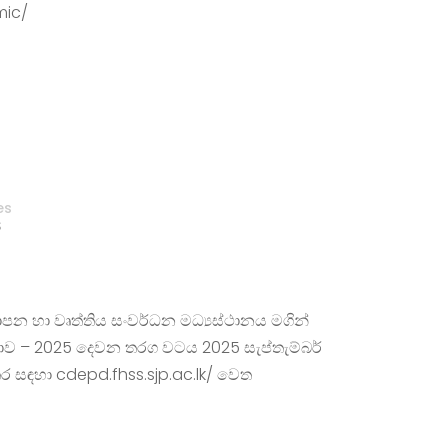
mic/
es
S
්‍යාපන හා වෘත්තිය සංවර්ධන මධ්‍යස්ථානය මගින්
තාව – 2025 දෙවන තරග වටය 2025 සැප්තැම්බර්
ස්තර සඳහා cdepd.fhss.sjp.ac.lk/ වෙත