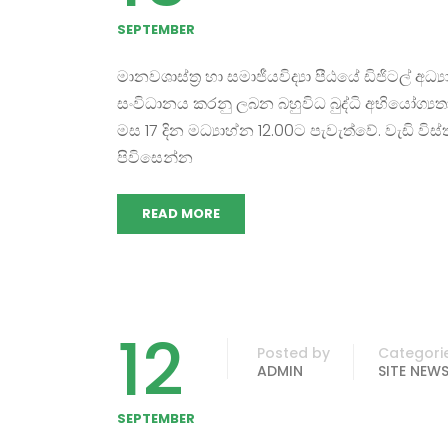
SEPTEMBER
මානවශාස්ත්‍ර හා සමාජීයවිද්‍යා පීඨයේ ඩිජිටල් අධ
සංවිධානය කරනු ලබන බහුවිධ බුද්ධි අභියෝග්‍ය
මස 17 දින මධ්‍යාහ්න 12.00ට පැවැත්වේ. වැඩි වි
පිවිසෙන්න
READ MORE
12
Posted by
Categori
ADMIN
SITE NEW
SEPTEMBER