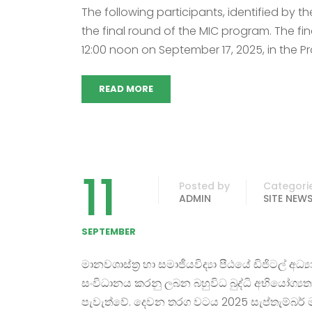
The following participants, identified by t
the final round of the MIC program. The fi
12:00 noon on September 17, 2025, in the Pr
READ MORE
11
Posted by
Categori
ADMIN
SITE NEW
SEPTEMBER
මානවශාස්ත්‍ර හා සමාජීයවිද්‍යා පීඨයේ ඩිජිටල් අධ
සංවිධානය කරනු ලබන බහුවිධ බුද්ධි අභියෝග්‍ය
පැවැත්වේ. දෙවන තරග වටය 2025 සැප්තැම්බර් මස