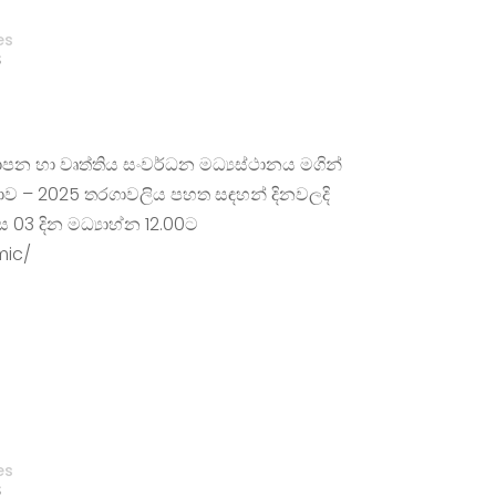
es
S
්‍යාපන හා වෘත්තිය සංවර්ධන මධ්‍යස්ථානය මගින්
තාව – 2025 තරගාවලිය පහත සඳහන් දිනවලදි
 03 දින මධ්‍යාහ්න 12.00ට
mic/
es
S