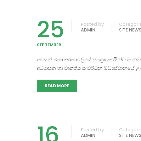
25
Posted by
Categori
ADMIN
SITE NEW
SEPTEMBER
අවසන් මහා තරඟාවලියේ ජයග්‍රාහකයින්ට මානවශාස්ත
අධ්‍යාපන හා වෘත්තිය සංවර්ධන මධ්‍යස්ථානයේ උණු
READ MORE
16
Posted by
Categori
ADMIN
SITE NEW