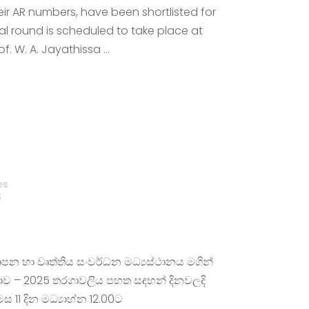
heir AR numbers, have been shortlisted for
nal round is scheduled to take place at
of. W. A. Jayathissa …
es
S
්‍යාපන හා වෘත්තිය සංවර්ධන මධ්‍යස්ථානය මගින්
තාව – 2025 තරගාවලිය පහත සඳහන් දිනවලදි
 11 දින මධ්‍යාහ්න 12.00ට