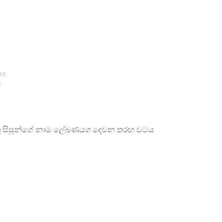
es
S
ැබූ සිසුන්ගේ නාම ලේඛණයග දෙවන තරඟ වටය