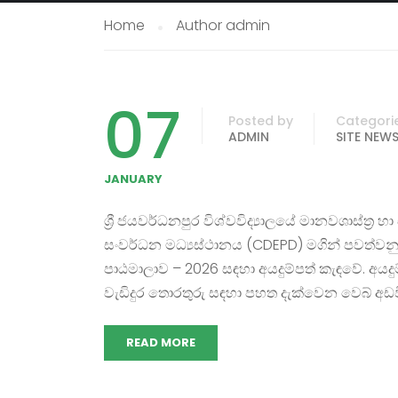
Home
Author admin
07
Posted by
Categori
ADMIN
SITE NEW
JANUARY
ශ්‍රී ජයවර්ධනපුර විශ්වවිද්‍යාලයේ මානවශාස්ත්‍ර හා
සංවර්ධන මධ්‍යස්ථානය (CDEPD) මගින් පවත්වන
පාඨමාලාව – 2026 සඳහා අයදුම්පත් කැඳවේ. අයදු
වැඩිදුර තොරතුරු සඳහා පහත දැක්වෙන වෙබ් අඩ
READ MORE