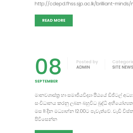
http://cdepd.fhss.sjp.ac.lk/brilliant-minds/
READ MORE
08
Posted by
Categori
ADMIN
SITE NEW
SEPTEMBER
මානවශාස්ත්‍ර හා සමාජීයවිද්‍යා පීඨයේ ඩිජිටල් අධ
සංවිධානය කරනු ලබන බහුවිධ බුද්ධි අභියෝග්‍ය
මස 11 දින මධ්‍යාහ්න 12.00ට පැවැත්වේ. වැඩි වි
පිවිසෙන්න