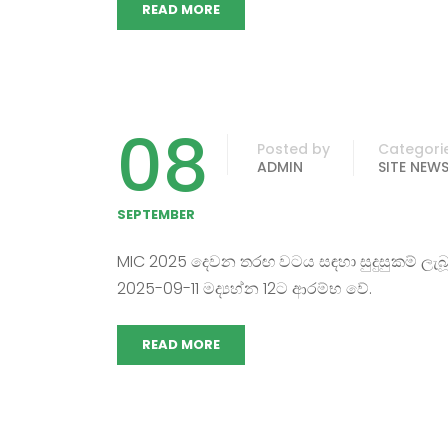
READ MORE
08
Posted by
Categori
ADMIN
SITE NEW
SEPTEMBER
MIC 2025 දෙවන තරඟ වටය සඳහා සුදුසුකම් ල
2025-09-11 මද්‍යහ්න 12ට ආරම්භ වේ.
READ MORE