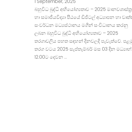
1 September, 2025
බහුවිධ බුද්ධි අභියෝග්‍යතාව – 2025 මානවශාස්ත්‍ර
හා සමාජීයවිද්‍යා පීඨයේ ඩිජිටල් අධ්‍යාපන හා වෘත්
සංවර්ධන මධ්‍යස්ථානය මගින් සංවිධානය කරනු
ලබන බහුවිධ බුද්ධි අභියෝග්‍යතාව – 2025
තරගාවලිය පහත සඳහන් දිනවලදි පැවැත්වේ. පළම
තරග වටය 2025 සැප්තැම්බර් මස 03 දින මධ්‍යාහ
12.00ට දෙවන …