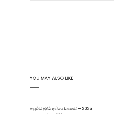
YOU MAY ALSO LIKE
බහුවිධ බුද්ධි අභියෝග්‍යතාව – 2025