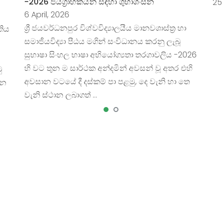
-2026 ජයග්‍රාහකයන් සඳහා ශුභාශංසන
25
6 April, 2026
ශ්‍රී ජයවර්ධනපුර විශ්වවිද්‍යාලයීය මානවශාස්ත්‍ර හා
තිය
සමාජීයවිද්‍යා පීඨය මගින් සංවිධානය කරනු ලැබූ
සුභාෂා සිංහල භාෂා අභියෝග්‍යතා තරගාවලිය -2026
හි වට තුන ම සාර්ථක අන්දමින් අවසන් වූ අතර එහි
ු
අවසාන වටයේ දී දස්කම් පා පළමු, දෙ වැනි හා තෙ
්න
වැනි ස්ථාන ලබාගත් …