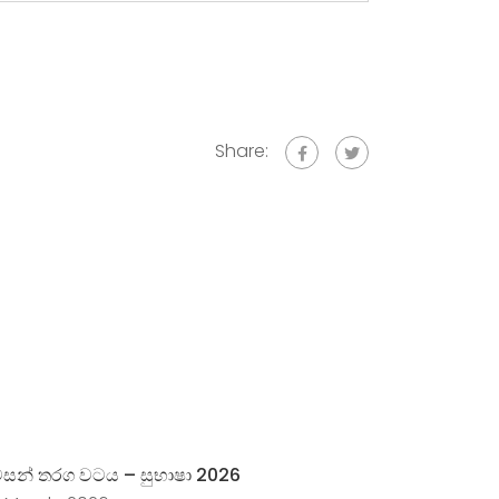
Share:
සන් තරග වටය​​ – සුභාෂා 2026
සුභාෂා සිංහ