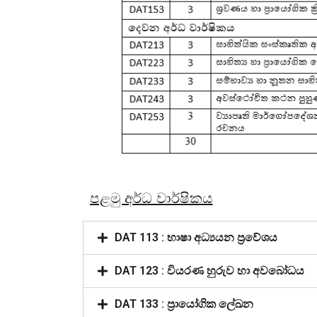
පළමු අර්ධ වාර්ෂිකය
DAT 113 : භාෂා අධ්‍යයන ප්‍රවේශය
DAT 123 : වියරණ හුරුව හා අවබෝධය
DAT 133 : ප්‍රායෝගික ලේඛන