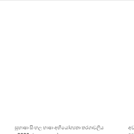
සුභාෂා සිංහල භාෂා අභියෝග්‍යතා තරගාවලිය
අව