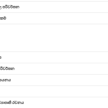
රල පරිවර්තන
රකම්
ය
පරිවර්තන
ධ්‍යයනය
්‍යාපෘති රචනය