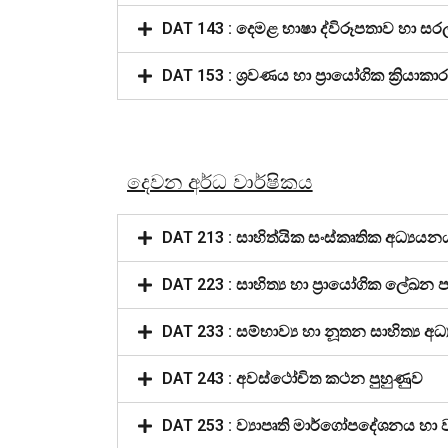
DAT 143 : දෙමළ භාෂා ද්විරූපතාව හා ස
DAT 153 : ශ්‍රවණය හා ප්‍රායෝගික ක්‍රියාකා
දෙවන අර්ධ වාර්ෂිකය
DAT 213 : සාහිත්යික සංස්කෘතික අධ්‍යයන
DAT 223 : සාහිත්‍ය හා ප්‍රායෝගික ලේඛන 
DAT 233 : සම්භාව්‍ය හා නූතන සාහිත්‍ය අ
DAT 243 : අවස්ථෝචිත කථන පුහුණුව
DAT 253 : ව්‍යාපෘති මාර්ගෝපදේශනය හා ව