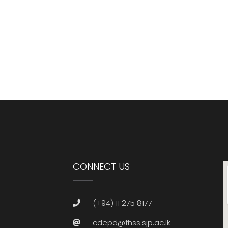
CONNECT US
(+94) 11 275 8177
cdepd@fhss.sjp.ac.lk